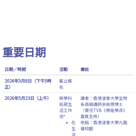
重要日期
日期／時間
活動
備註
2026年5月8日（下午5時
截止報
正）
名
2026年5月23日（上午）
跨學科
講者：香港浸會大學生物
低碳生
系高級講師余英傑博士
活工作
（曾任TVB《學是學非》
坊*
嘉賓主持）
在
地點：香港浸會大學九龍
生
塘校園
活