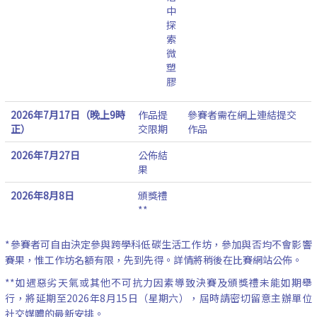
中
探
索
微
塑
膠
2026年7月17日（晚上9時
作品提
參賽者需在網上連結提交
正）
交限期
作品
2026年7月27日
公佈結
果
2026年8月8日
頒獎禮
**
*參賽者可自由決定參與跨學科低碳生活工作坊，參加與否均不會影響
賽果，惟工作坊名額有限，先到先得。詳情將稍後在比賽網站公佈。
**如遇惡劣天氣或其他不可抗力因素導致決賽及頒獎禮未能如期舉
行，將延期至2026年8月15日（星期六），屆時請密切留意主辦單位
社交媒體的最新安排。